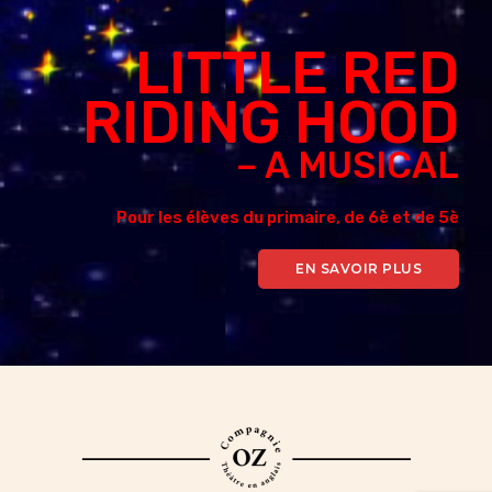
LITTLE RED
RIDING HOOD
– A MUSICAL
Pour les élèves du primaire, de 6è et de 5è
EN SAVOIR PLUS