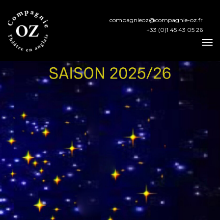
compagnieoz@compagnie-oz.fr
+33 (0)1 45 43 05 26
To
Na