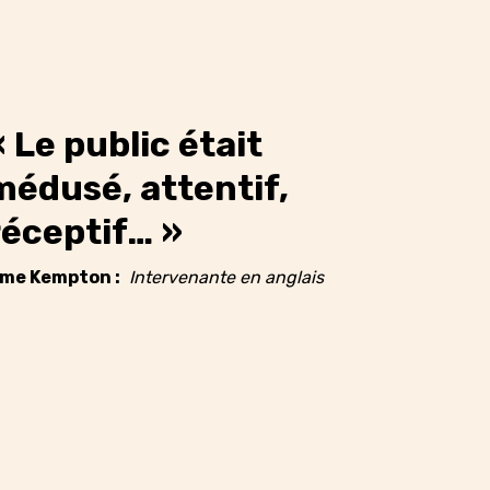
« Le public était
médusé, attentif,
réceptif… »
me Kempton :
Intervenante en anglais