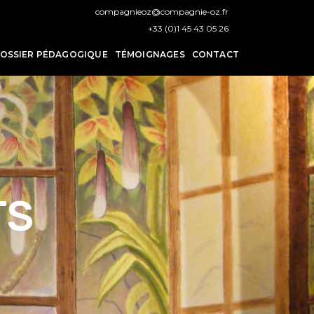
compagnieoz@compagnie-oz.fr
+33 (0)1 45 43 05 26
OSSIER PÉDAGOGIQUE
TÉMOIGNAGES
CONTACT
TS