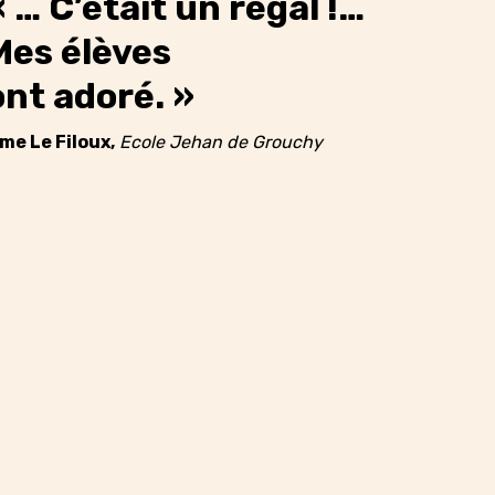
« … C’était un régal !…
Mes élèves
ont adoré. »
me Le Filoux,
Ecole Jehan de Grouchy