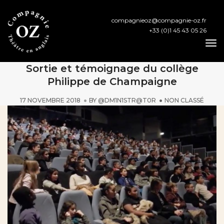
compagnieoz@compagnie-oz.fr
+33 (0)1 45 43 05 26
To
Na
Sortie et témoignage du collège
Philippe de Champaigne
17 NOVEMBRE 2018
BY
@DM1N1STR@T0R
NON CLASSÉ