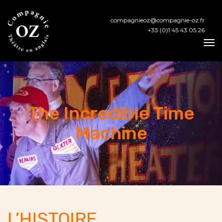
compagnieoz@compagnie-oz.fr
+33 (0)1 45 43 05 26
To
Na
The Incredible Time
Machine
L’HISTOIRE